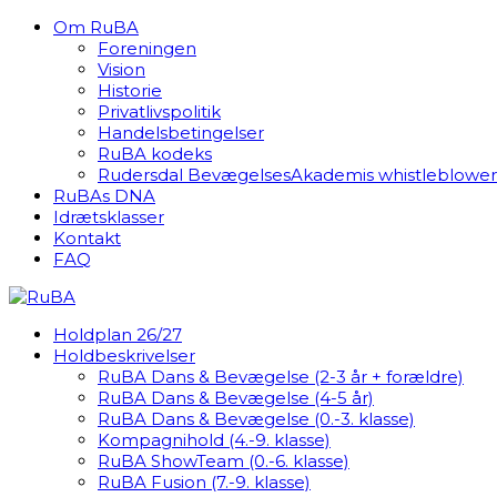
Om RuBA
Foreningen
Vision
Historie
Privatlivspolitik
Handelsbetingelser
RuBA kodeks
Rudersdal BevægelsesAkademis whistleblowerp
RuBAs DNA
Idrætsklasser
Kontakt
FAQ
Holdplan 26/27
Holdbeskrivelser
RuBA Dans & Bevægelse (2-3 år + forældre)
RuBA Dans & Bevægelse (4-5 år)
RuBA Dans & Bevægelse (0.-3. klasse)
Kompagnihold (4.-9. klasse)
RuBA ShowTeam (0.-6. klasse)
RuBA Fusion (7.-9. klasse)