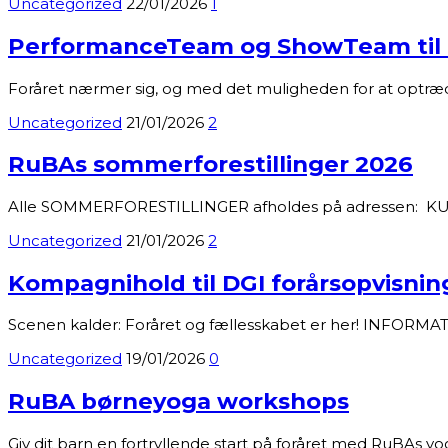
Uncategorized
22/01/2026
1
PerformanceTeam og ShowTeam til D
Foråret nærmer sig, og med det muligheden for at optræ
Uncategorized
21/01/2026
2
RuBAs sommerforestillinger 2026
Alle SOMMERFORESTILLINGER afholdes på adressen: KUL
Uncategorized
21/01/2026
2
Kompagnihold til DGI forårsopvisnin
Scenen kalder: Foråret og fællesskabet er her! INFORM
Uncategorized
19/01/2026
0
RuBA børneyoga workshops
Giv dit barn en fortryllende start på foråret med RuBAs 