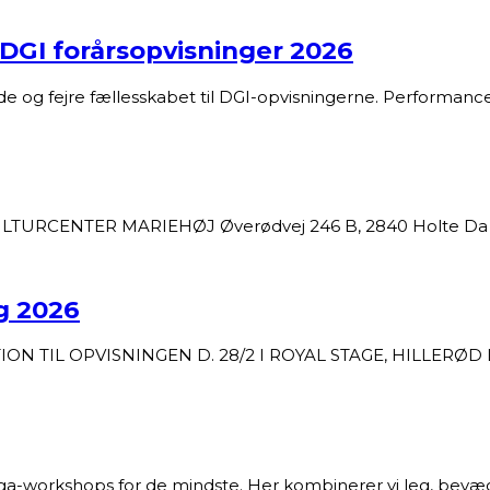
GI forårsopvisninger 2026
de og fejre fællesskabet til DGI-opvisningerne. Performa
TURCENTER MARIEHØJ Øverødvej 246 B, 2840 Holte Da sæs
g 2026
ATION TIL OPVISNINGEN D. 28/2 I ROYAL STAGE, HILLERØD D
yoga-workshops for de mindste. Her kombinerer vi leg, bev