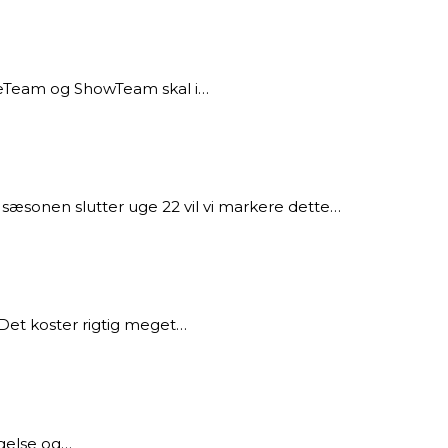
nceTeam og ShowTeam skal i…
onen slutter uge 22 vil vi markere dette…
et koster rigtig meget…
ægelse og…