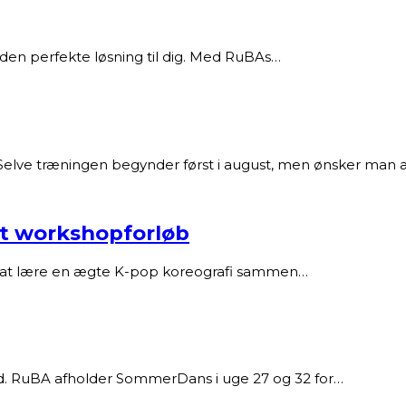
i den perfekte løsning til dig. Med RuBAs…
 Selve træningen begynder først i august, men ønsker man at
nyt workshopforløb
r at lære en ægte K-pop koreografi sammen…
 ind. RuBA afholder SommerDans i uge 27 og 32 for…