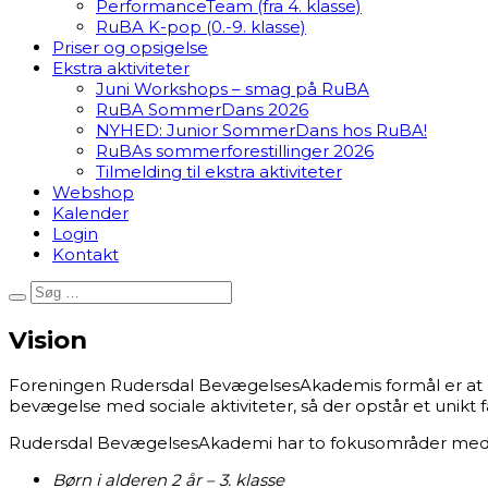
PerformanceTeam (fra 4. klasse)
RuBA K-pop (0.-9. klasse)
Priser og opsigelse
Ekstra aktiviteter
Juni Workshops – smag på RuBA
RuBA SommerDans 2026
NYHED: Junior SommerDans hos RuBA!
RuBAs sommerforestillinger 2026
Tilmelding til ekstra aktiviteter
Webshop
Kalender
Login
Kontakt
Vision
Foreningen Rudersdal BevægelsesAkademis formål er at g
bevægelse med sociale aktiviteter, så der opstår et unik
Rudersdal BevægelsesAkademi har to fokusområder med 
Børn i alderen 2 år – 3. klasse