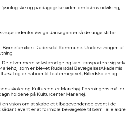
 fysiologiske og pædagogiske viden om børns udvikling,
kshops indenfor øvrige dansegenrer så de unge stifter
 Børnefamilier i Rudersdal Kommune. Undervisningen af
utning.
. De bliver mere selvstændige og kan transportere sig selv
r Mariehøj, som er blevet Rudersdal BevægelsesAkademis
ltursal og er naboer til Teatermejeriet, Billedskolen og
ns skoler og Kulturcenter Mariehøj. Foreningens mål er
mpagniholdene på Kulturcenter Mariehøj.
vi en vision om at skabe et tilbagevendende event i de
dant event er at formidle bevægelse til børn i alle aldre