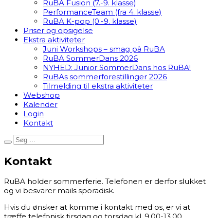
RuBA Fusion (7.-9. klasse)
PerformanceTeam (fra 4. klasse)
RuBA K-pop (0.-9. klasse)
Priser og opsigelse
Ekstra aktiviteter
Juni Workshops – smag på RuBA
RuBA SommerDans 2026
NYHED: Junior SommerDans hos RuBA!
RuBAs sommerforestillinger 2026
Tilmelding til ekstra aktiviteter
Webshop
Kalender
Login
Kontakt
Kontakt
RuBA holder sommerferie. Telefonen er derfor slukket
og vi besvarer mails sporadisk.
Hvis du ønsker at komme i kontakt med os, er vi at
træffe telefonisk tirsdag og torsdag kl. 9.00-13.00.