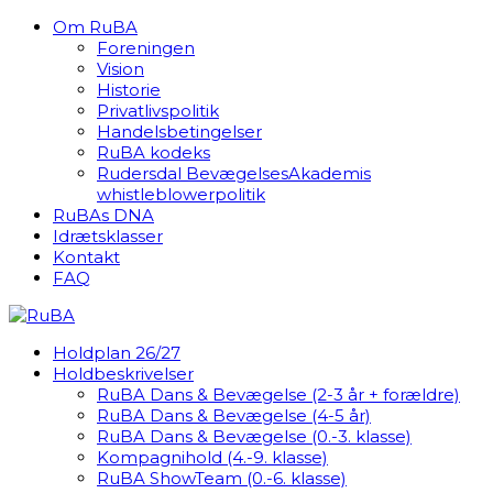
Om RuBA
Foreningen
Vision
Historie
Privatlivspolitik
Handelsbetingelser
RuBA kodeks
Rudersdal BevægelsesAkademis
whistleblowerpolitik
RuBAs DNA
Idrætsklasser
Kontakt
FAQ
Holdplan 26/27
Holdbeskrivelser
RuBA Dans & Bevægelse (2-3 år + forældre)
RuBA Dans & Bevægelse (4-5 år)
RuBA Dans & Bevægelse (0.-3. klasse)
Kompagnihold (4.-9. klasse)
RuBA ShowTeam (0.-6. klasse)