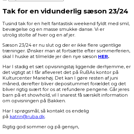
Tak for en vidunderlig sæson 23/24
Tusind tak for en helt fantastisk weekend fyldt med smil,
bevægelse og en masse smukke danse. Vi er
utrolig stolte af hver og en af jer.
Sæson 23/24 er nu slut og der er ikke flere ugentlige
træninger. Ønsker man at fortsætte efter sommerferien,
skal I huske at tilmelde jer den nye sæson
HER
.
Har I stadig et sæt opvisningstøj liggende derhjemme, er
det vigtigt at I får afleveret det på RuBAs kontor på
Kulturcenter Mariehøj. Det kan I gøre resten af juni
måned, derefter bliver depositummet forældet og det
bliver rigtig svært for os at refundere pengene. Går jeres
barn på et showhold, vil I snarest få særskilt information
om opvisningen på Bakken.
Har I sprøgsmål, så kontakt os endelig
på
katrin@ruba.dk
.
Rigtig god sommer og på gensyn,