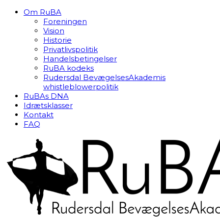
Om RuBA
Foreningen
Vision
Historie
Privatlivspolitik
Handelsbetingelser
RuBA kodeks
Rudersdal BevægelsesAkademis
whistleblowerpolitik
RuBAs DNA
Idrætsklasser
Kontakt
FAQ