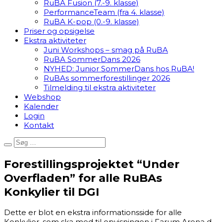
RuBA Fusion (7.-9. klasse)
PerformanceTeam (fra 4. klasse)
RuBA K-pop (0.-9. klasse)
Priser og opsigelse
Ekstra aktiviteter
Juni Workshops – smag på RuBA
RuBA SommerDans 2026
NYHED: Junior SommerDans hos RuBA!
RuBAs sommerforestillinger 2026
Tilmelding til ekstra aktiviteter
Webshop
Kalender
Login
Kontakt
Forestillingsprojektet “Under
Overfladen” for alle RuBAs
Konkylier til DGI
Dette er blot en ekstra informationsside for alle
Konkylier, som ska med til opvisningen i Farum Arena d.