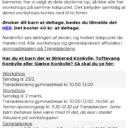
børnene, har vi valgt at dele skolerne op, så ikke alle har
workshops på samme tidspunkt. Det betyder samtidig at
deres workshops kortes ned til to timer.
Ønsker dit barn at deltage, bedes du tilmelde det
HER
. Det koster 40 kr. at deltage.
Nedenfor ses delingen af skoler, og hvilket tidspunkt de
møder ind. Alle workshops og generalprøven afholdes i
gymnastiksalen på Trørødskolens
.
Har du et barn der er Birkerød Konkylie, Toftevang
Konkylie eller Sjælsø Konkylie? Så skal du se her:
Workshop
Søndag d. 23/2.
Trørødskolens gymnastiksal kl. 10.00-12.00
Workshop
Søndag d. 2 marts.
Trørødskolens gymnastiksal kl. 10.00-12.00.
HUSK: at
hente opvisningstøj kl. 11.30-12.30 på Trørødskolen. Jeres
børn behøves ikke være med til det, de skal i stedet
fokusere på workshoppen.
Generalprøve