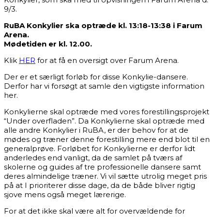
9/3.
RuBA Konkylier ska optræde kl. 13:18-13:38 i Farum
Arena.
Mødetiden er kl. 12.00.
Klik
HER
for at få en oversigt over Farum Arena.
Der er et særligt forløb for disse Konkylie-dansere.
Derfor har vi forsøgt at samle den vigtigste information
her.
Konkylierne skal optræde med vores forestillingsprojekt
“Under overfladen”. Da Konkylierne skal optræde med
alle andre Konkylier i RuBA, er der behov for at de
mødes og træner denne forestilling mere end blot til en
generalprøve. Forløbet for Konkylierne er derfor lidt
anderledes end vanligt, da de samlet på tværs af
skolerne og guides af tre professionelle dansere samt
deres almindelige træner. Vi vil sætte utrolig meget pris
på at I prioriterer disse dage, da de både bliver rigtig
sjove mens også meget lærerige.
For at det ikke skal være alt for overvældende for