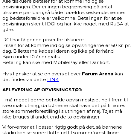
Alle tilskuere betaler for at komme ind og se
opvisningen. Der er ingen begrænsning på antal
tilskuere per barn, så både forældre, søskende, venner
og bedsteforældre er velkomne. Betalingen for at se
opvisningen sker til DGI og har ikke noget med RuBA at
gøre.
DGI har følgende priser for tilskuere:
Prisen for at komme ind og se opvisningerne er 60 kr. pr.
dag. Billetterne købes i døren og ikke på forhånd.
Børn under 10 år er gratis.
Betaling kan ske med MobilePay eller Dankort.
Hvis I ønsker at se en oversigt over
Farum Arena
kan
det findes via dette
LINK
.
AFLEVERING AF OPVISNINGSTØJ:
I må meget gerne beholde opvisningstøjet helt frem til
sæsonafslutning, da børnene skal have det på til vores
store sommerforestilling i slutningen af maj. Tøjet må
ikke bruges til andet end de to opvisninger.
Vi forventer at I passer rigtig godt på det, så børnene
stadig kan se super flotte ud til sommerforestillinge.