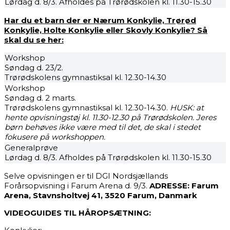
Lørdag d. 8/3. Afholdes på Trørødskolen kl. 11.30-15.30
Har du et barn der er Nærum Konkylie, Trørød
Konkylie, Holte Konkylie eller Skovly Konkylie? Så
skal du se her:
Workshop
Søndag d. 23/2.
Trørødskolens gymnastiksal kl. 12.30-14.30
Workshop
Søndag d. 2 marts.
Trørødskolens gymnastiksal kl. 12.30-14.30.
HUSK: at
hente opvisningstøj kl. 11.30-12.30 på Trørødskolen. Jeres
børn behøves ikke være med til det, de skal i stedet
fokusere på workshoppen.
Generalprøve
Lørdag d. 8/3. Afholdes på Trørødskolen kl. 11.30-15.30
Selve opvisningen er til DGI Nordsjællands
Forårsopvisning i Farum Arena d. 9/3.
ADRESSE: Farum
Arena, Stavnsholtvej 41, 3520 Farum, Danmark
VIDEOGUIDES TIL HÅROPSÆTNING: