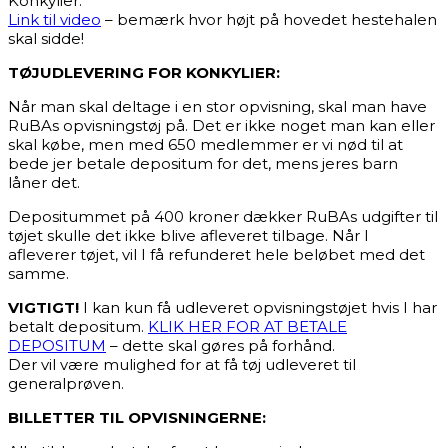
Konkylier:
Link til video
– bemærk hvor højt på hovedet hestehalen
skal sidde!
TØJUDLEVERING FOR KONKYLIER:
Når man skal deltage i en stor opvisning, skal man have
RuBAs opvisningstøj på. Det er ikke noget man kan eller
skal købe, men med 650 medlemmer er vi nød til at
bede jer betale depositum for det, mens jeres barn
låner det.
Depositummet på 400 kroner dækker RuBAs udgifter til
tøjet skulle det ikke blive afleveret tilbage. Når I
afleverer tøjet, vil I få refunderet hele beløbet med det
samme.
VIGTIGT!
I kan kun få udleveret opvisningstøjet hvis I har
betalt depositum.
KLIK HER FOR AT BETALE
DEPOSITUM
– dette skal gøres på forhånd.
Der vil være mulighed for at få tøj udleveret til
generalprøven.
BILLETTER TIL OPVISNINGERNE: