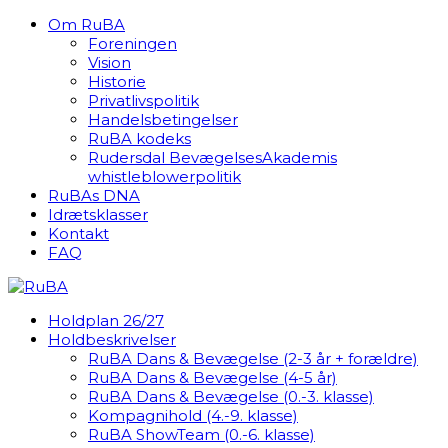
Om RuBA
Foreningen
Vision
Historie
Privatlivspolitik
Handelsbetingelser
RuBA kodeks
Rudersdal BevægelsesAkademis
whistleblowerpolitik
RuBAs DNA
Idrætsklasser
Kontakt
FAQ
Holdplan 26/27
Holdbeskrivelser
RuBA Dans & Bevægelse (2-3 år + forældre)
RuBA Dans & Bevægelse (4-5 år)
RuBA Dans & Bevægelse (0.-3. klasse)
Kompagnihold (4.-9. klasse)
RuBA ShowTeam (0.-6. klasse)