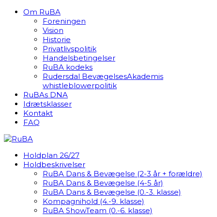
Om RuBA
Foreningen
Vision
Historie
Privatlivspolitik
Handelsbetingelser
RuBA kodeks
Rudersdal BevægelsesAkademis
whistleblowerpolitik
RuBAs DNA
Idrætsklasser
Kontakt
FAQ
Holdplan 26/27
Holdbeskrivelser
RuBA Dans & Bevægelse (2-3 år + forældre)
RuBA Dans & Bevægelse (4-5 år)
RuBA Dans & Bevægelse (0.-3. klasse)
Kompagnihold (4.-9. klasse)
RuBA ShowTeam (0.-6. klasse)