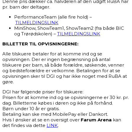
Denne pris dækker ca. halvdelen af den udgift RuBA har
pr. barn der deltager.
PerformanceTeam (alle fire hold) –
TILMELDINGSLINK
MiniShow, ShowTeam1, ShowTeam2 (fra både BIC
og Trørødskolen) –
TILMELDINGSLINK
BILLETTER TIL OPVISNINGERNE:
Alle tilskuere betaler for at komme ind og se
opvisningen. Der er ingen begrænsning på antal
tilskuere per barn, så både forældre, søskende, venner
og bedsteforældre er velkomne. Betalingen for at se
opvisningen sker til DGI og har ikke noget med RuBA at
gøre.
DGI har følgende priser for tilskuere:
Prisen for at komme ind og se opvisningerne er 30 kr. pr.
dag. Billetterne købes i døren og ikke på forhånd.
Børn under 10 år er gratis.
Betaling kan ske med MobilePay eller Dankort.
Hvis I ønsker at se en oversigt over
Farum Arena
kan
det findes via dette
LINK
.