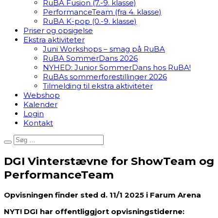
RuBA Fusion (7.-9. klasse)
PerformanceTeam (fra 4. klasse)
RuBA K-pop (0.-9. klasse)
Priser og opsigelse
Ekstra aktiviteter
Juni Workshops – smag på RuBA
RuBA SommerDans 2026
NYHED: Junior SommerDans hos RuBA!
RuBAs sommerforestillinger 2026
Tilmelding til ekstra aktiviteter
Webshop
Kalender
Login
Kontakt
DGI Vinterstævne for ShowTeam og
PerformanceTeam
Opvisningen finder sted d. 11/1 2025 i Farum Arena
NYT! DGI har offentliggjort opvisningstiderne: