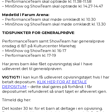
– PerformanceTeam skal optræde kl. 11.38-11.58
– MiniShow og ShowTeam skal optræde kl. 14.27-14.47
Mødetid i Farum Arena:
– PerformanceTeam skal møde omklædt kl. 10.30
– MiniShow og ShowTeam skal møde omklædt kl. 13.30
TIDSPUNKTER FOR GENERALPRØVE
:
PerformanceTeam samt ShowTeam har generalprøve
onsdag d. 8/1 på Kulturcenter Mariehøj:
– MiniShow og ShowTeam kl. 16-17
– PerformanceTeam kl. 17-19
Har jeres barn ikke fået opvisningstøj skal I have
udleveret det til generalprøven.
VIGTIGT!
I kan kun få udleveret opvisningstøjet hvis I har
betalt depositum.
KLIK HER FOR AT BETALE
DEPOSITUM
– dette skal gøres på forhånd. I får
depositumet refunderet så snart tøjet er afleveret igen.
Tilmeld dig her:
Det koster 30 kr. for et barn at deltage i en opvisning.