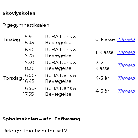
Skovlyskolen
Pigegymnastiksalen
15.50-
RuBA Dans &
Tirsdag
0. klasse
Tilmeld
16.35
Bevægelse
16.40-
RuBA Dans &
1. klasse
Tilmeld
17.25
Bevægelse
17.30-
RuBA Dans &
2.-3.
Tilmeld
18.30
Bevægelse
klasse
16.00-
RuBA Dans &
Torsdag
4-5 år
Tilmeld
16.45
Bevægelse
16.50-
RuBA Dans &
4-5 år
Tilmeld
17.35
Bevægelse
Søholmskolen – afd. Toftevang
Birkerød Idrætscenter, sal 2