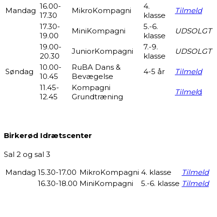
16.00-
4.
Mandag
MikroKompagni
Tilmeld
17.30
klasse
17.30-
5.-6.
MiniKompagni
UDSOLGT
19.00
klasse
19.00-
7.-9.
JuniorKompagni
UDSOLGT
20.30
klasse
10.00-
RuBA Dans &
Søndag
4-5 år
Tilmeld
10.45
Bevægelse
11.45-
Kompagni
Tilmel
d
12.45
Grundtræning
Birkerød Idrætscenter
Sal 2 og sal 3
Mandag
15.30-17.00
MikroKompagni
4. klasse
Tilmeld
16.30-18.00
MiniKompagni
5.-6. klasse
Tilmeld