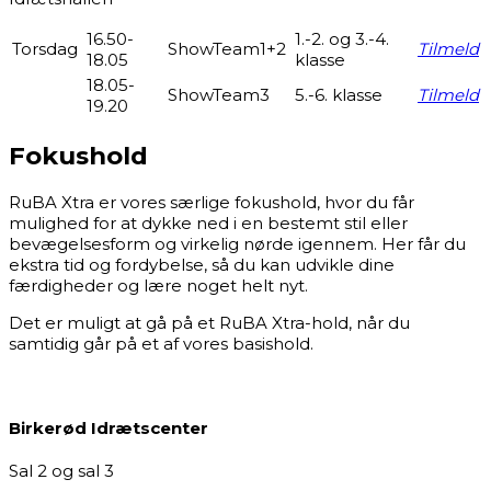
16.50-
1.-2. og 3.-4.
Torsdag
ShowTeam1+2
Tilmeld
18.05
klasse
18.05-
ShowTeam3
5.-6. klasse
Tilmeld
19.20
Fokushold
RuBA Xtra er vores særlige fokushold, hvor du får
mulighed for at dykke ned i en bestemt stil eller
bevægelsesform og virkelig nørde igennem. Her får du
ekstra tid og fordybelse, så du kan udvikle dine
færdigheder og lære noget helt nyt.
Det er muligt at gå på et RuBA Xtra-hold, når du
samtidig går på et af vores basishold.
Birkerød Idrætscenter
Sal 2 og sal 3