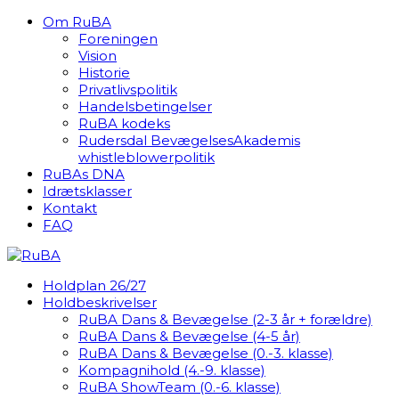
Om RuBA
Foreningen
Vision
Historie
Privatlivspolitik
Handelsbetingelser
RuBA kodeks
Rudersdal BevægelsesAkademis
whistleblowerpolitik
RuBAs DNA
Idrætsklasser
Kontakt
FAQ
Holdplan 26/27
Holdbeskrivelser
RuBA Dans & Bevægelse (2-3 år + forældre)
RuBA Dans & Bevægelse (4-5 år)
RuBA Dans & Bevægelse (0.-3. klasse)
Kompagnihold (4.-9. klasse)
RuBA ShowTeam (0.-6. klasse)