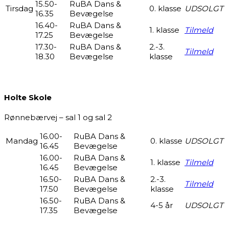
15.50-
RuBA Dans &
Tirsdag
0. klasse
UDSOLGT
16.35
Bevægelse
16.40-
RuBA Dans &
1. klasse
Tilmeld
17.25
Bevægelse
17.30-
RuBA Dans &
2.-3.
Tilmeld
18.30
Bevægelse
klasse
Holte Skole
Rønnebærvej – sal 1 og sal 2
16.00-
RuBA Dans &
Mandag
0. klasse
UDSOLGT
16.45
Bevægelse
16.00-
RuBA Dans &
1. klasse
Tilmeld
16.45
Bevægelse
16.50-
RuBA Dans &
2.-3.
Tilmeld
17.50
Bevægelse
klasse
16.50-
RuBA Dans &
4-5 år
UDSOLGT
17.35
Bevægelse