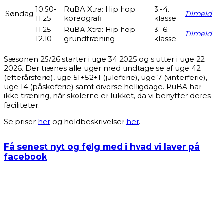
10.50-
RuBA Xtra: Hip hop
3.-4.
Søndag
Tilmeld
11.25
koreografi
klasse
11.25-
RuBA Xtra: Hip hop
3.-6.
Tilmeld
12.10
grundtræning
klasse
Sæsonen 25/26 starter i uge 34 2025 og slutter i uge 22
2026. Der trænes alle uger med undtagelse af uge 42
(efterårsferie), uge 51+52+1 (juleferie), uge 7 (vinterferie),
uge 14 (påskeferie) samt diverse helligdage. RuBA har
ikke træning, når skolerne er lukket, da vi benytter deres
faciliteter.
Se priser
her
og holdbeskrivelser
her
.
Få senest nyt og følg med i hvad vi laver på
facebook