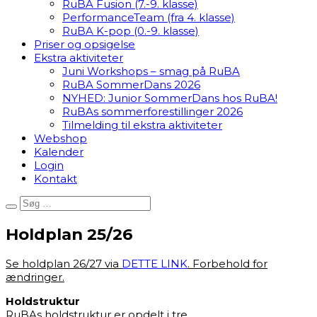
RuBA Fusion (7.-9. klasse)
PerformanceTeam (fra 4. klasse)
RuBA K-pop (0.-9. klasse)
Priser og opsigelse
Ekstra aktiviteter
Juni Workshops – smag på RuBA
RuBA SommerDans 2026
NYHED: Junior SommerDans hos RuBA!
RuBAs sommerforestillinger 2026
Tilmelding til ekstra aktiviteter
Webshop
Kalender
Login
Kontakt
Holdplan 25/26
Se holdplan 26/27 via
DETTE LINK
. Forbehold for
ændringer.
Holdstruktur
RuBAs holdstruktur er opdelt i tre