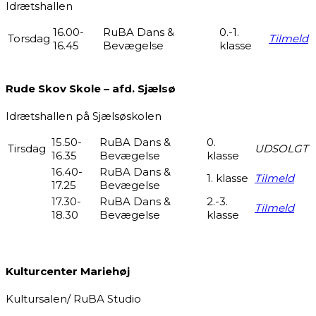
Idrætshallen
16.00-
RuBA Dans &
0.-1.
Torsdag
Tilmeld
16.45
Bevægelse
klasse
Rude Skov Skole – afd. Sjælsø
Idrætshallen på Sjælsøskolen
15.50-
RuBA Dans &
0.
Tirsdag
UDSOLGT
16.35
Bevægelse
klasse
16.40-
RuBA Dans &
1. klasse
Tilmeld
17.25
Bevægelse
17.30-
RuBA Dans &
2.-3.
Tilmeld
18.30
Bevægelse
klasse
Kulturcenter Mariehøj
Kultursalen/ RuBA Studio