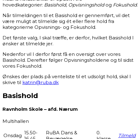
hovedkategorier:
Basishold
,
Opvisningshold
og
Fokushold
.
Når tilmeldingen til et Basishold er gennemført, vil det
være muligt at tilmelde sig ét eller flere hold fra
kategorierne Opvisnings- og Fokushold.
Det første valg, I skal træffe, er derfor, hvilket Basishold I
ønsker at tilmelde jer.
Nedenfor vil I derfor først få en oversigt over vores
Basishold. Derefter følger Opvisningsholdene og til sidst
vores Fokushold.
Ønskes der plads på venteliste til et udsolgt hold, skal I
skrive til
katrin@ruba.dk
Basishold
Ravnholm Skole – afd. Nærum
Multihallen
15.50-
RuBA Dans &
0.
Onsdag
Tilmeld
16.45
Bevægelse
klasse