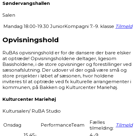
Søndervangshallen
Salen
Mandag
18.00-19.30
JuniorKompagni
7.-9. klasse
Tilmeld
Opvisningshold
RuBAs opvisningshold er for de dansere der bare elsker
at optræde! Opvisningsholdene deltager, ligesom
Basisholdene, i de store opvisninger og forestillinger ved
sæsonafslutning. Der udover vil der også være små og
store projekter i løbet af sæsonen, hvor holdene
inviteres til at optræde ved fx kulturelle arrangementer i
kommunen, på Bakken og Kulturcenter Mariehøj.
Kulturcenter Mariehøj
Kultursalen/ RuBA Studio
Fælles
Onsdag
PerformanceTeam
Tilmeld
tilmelding:
15.45-
4.-9.