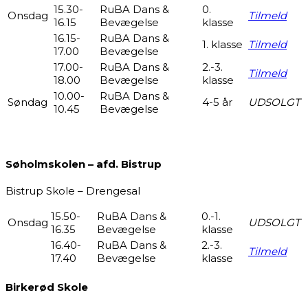
15.30-
RuBA Dans &
0.
Onsdag
Tilmeld
16.15
Bevægelse
klasse
16.15-
RuBA Dans &
1. klasse
Tilmeld
17.00
Bevægelse
17.00-
RuBA Dans &
2.-3.
Tilmeld
18.00
Bevægelse
klasse
10.00-
RuBA Dans &
Søndag
4-5 år
UDSOLGT
10.45
Bevægelse
Søholmskolen – afd. Bistrup
Bistrup Skole – Drengesal
15.50-
RuBA Dans &
0.-1.
Onsdag
UDSOLGT
16.35
Bevægelse
klasse
16.40-
RuBA Dans &
2.-3.
Tilmeld
17.40
Bevægelse
klasse
Birkerød Skole