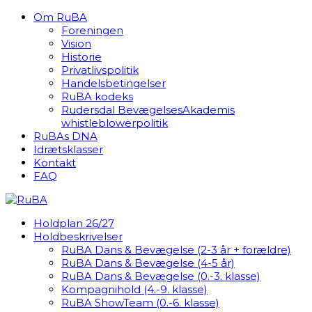
Om RuBA
Foreningen
Vision
Historie
Privatlivspolitik
Handelsbetingelser
RuBA kodeks
Rudersdal BevægelsesAkademis
whistleblowerpolitik
RuBAs DNA
Idrætsklasser
Kontakt
FAQ
Holdplan 26/27
Holdbeskrivelser
RuBA Dans & Bevægelse (2-3 år + forældre)
RuBA Dans & Bevægelse (4-5 år)
RuBA Dans & Bevægelse (0.-3. klasse)
Kompagnihold (4.-9. klasse)
RuBA ShowTeam (0.-6. klasse)