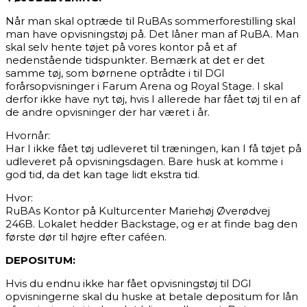
Når man skal optræde til RuBAs sommerforestilling skal
man have opvisningstøj på. Det låner man af RuBA. Man
skal selv hente tøjet på vores kontor på et af
nedenstående tidspunkter. Bemærk at det er det
samme tøj, som børnene optrådte i til DGI
forårsopvisninger i Farum Arena og Royal Stage. I skal
derfor ikke have nyt tøj, hvis I allerede har fået tøj til en af
de andre opvisninger der har været i år.
Hvornår:
Har I ikke fået tøj udleveret til træningen, kan I få tøjet på
udleveret på opvisningsdagen. Bare husk at komme i
god tid, da det kan tage lidt ekstra tid.
Hvor:
RuBAs Kontor på Kulturcenter Mariehøj Øverødvej
246B. Lokalet hedder Backstage, og er at finde bag den
første dør til højre efter caféen.
DEPOSITUM:
Hvis du endnu ikke har fået opvisningstøj til DGI
opvisningerne skal du huske at betale depositum for lån