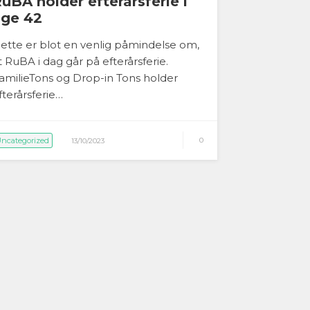
uBA holder efterårsferie i
uge 42
ette er blot en venlig påmindelse om,
t RuBA i dag går på efterårsferie.
amilieTons og Drop-in Tons holder
fterårsferie…
ncategorized
0
13/10/2023