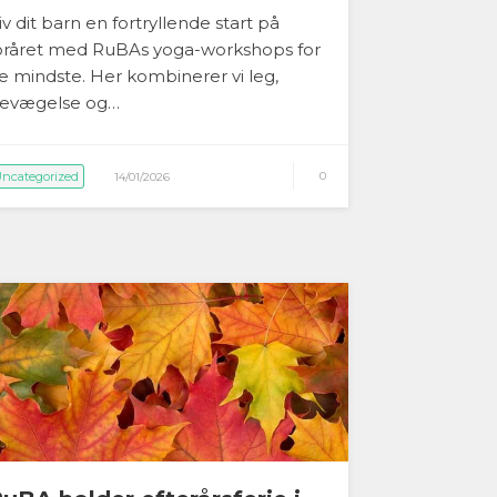
iv dit barn en fortryllende start på
oråret med RuBAs yoga-workshops for
e mindste. Her kombinerer vi leg,
evægelse og…
ncategorized
0
14/01/2026