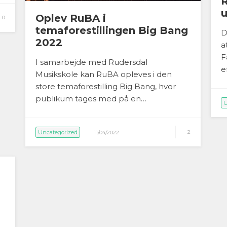
R
Oplev RuBA i
0
temaforestillingen Big Bang
D
2022
a
F
I samarbejde med Rudersdal
e
Musikskole kan RuBA opleves i den
store temaforestilling Big Bang, hvor
publikum tages med på en…
U
Uncategorized
2
11/04/2022