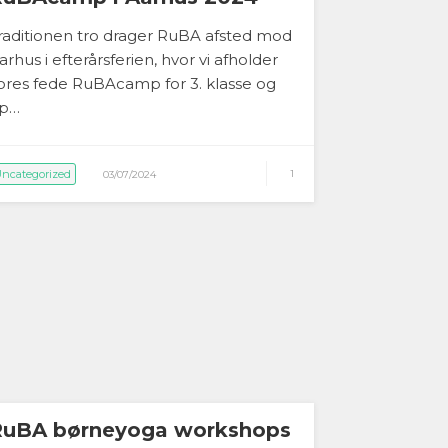
raditionen tro drager RuBA afsted mod
arhus i efterårsferien, hvor vi afholder
ores fede RuBAcamp for 3. klasse og
p…
ncategorized
1
03/07/2024
RuBA børneyoga workshops