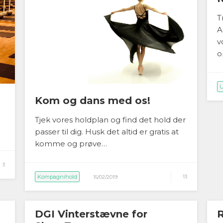
T
A
v
o
U
Kom og dans med os!
Tjek vores holdplan og find det hold der
passer til dig. Husk det altid er gratis at
komme og prøve…
3
Kompagnihold
13
15/02/2019
DGI Vinterstævne for