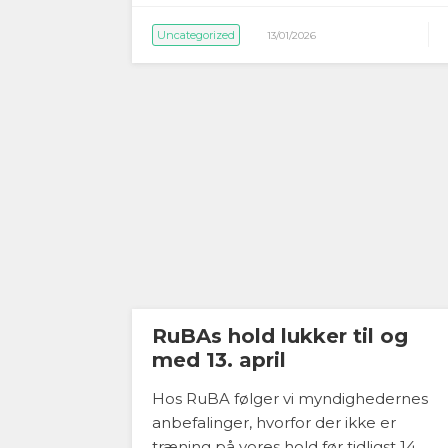
Uncategorized
13/01/2026
RuBAs hold lukker til og
med 13. april
Hos RuBA følger vi myndighedernes
anbefalinger, hvorfor der ikke er
træning på vores hold før tidligst 14.