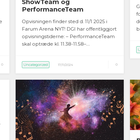
ShowTeam og
G
PerformanceTeam
f
e
Opvisningen finder sted d. 11/1 2025 i
d
Farum Arena NYT! DGI har offentliggjort
b
opvisningstiderne: – PerformanceTeam
skal optræde kl. 11.38-11.58–…
U
0
Uncategorized
0
17/11/2024
.