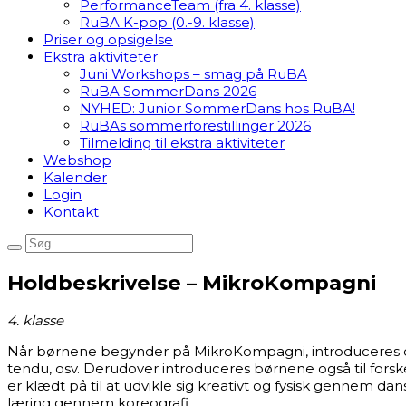
PerformanceTeam (fra 4. klasse)
RuBA K-pop (0.-9. klasse)
Priser og opsigelse
Ekstra aktiviteter
Juni Workshops – smag på RuBA
RuBA SommerDans 2026
NYHED: Junior SommerDans hos RuBA!
RuBAs sommerforestillinger 2026
Tilmelding til ekstra aktiviteter
Webshop
Kalender
Login
Kontakt
Holdbeskrivelse – MikroKompagni
4. klasse
Når børnene begynder på MikroKompagni, introduceres de for
tendu, osv. Derudover introduceres børnene også til forsk
er klædt på til at udvikle sig kreativt og fysisk gennem
læring gennem koreografi.