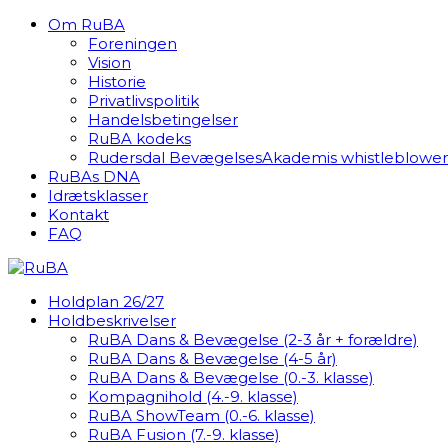
Om RuBA
Foreningen
Vision
Historie
Privatlivspolitik
Handelsbetingelser
RuBA kodeks
Rudersdal BevægelsesAkademis whistleblowerp
RuBAs DNA
Idrætsklasser
Kontakt
FAQ
Holdplan 26/27
Holdbeskrivelser
RuBA Dans & Bevægelse (2-3 år + forældre)
RuBA Dans & Bevægelse (4-5 år)
RuBA Dans & Bevægelse (0.-3. klasse)
Kompagnihold (4.-9. klasse)
RuBA ShowTeam (0.-6. klasse)
RuBA Fusion (7.-9. klasse)