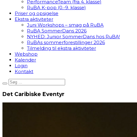
PerformanceTeam (fra 4. klasse)
RuBA K-pop (0.-9. klasse)
Priser og opsigelse
Ekstra aktiviteter
Juni Workshops – smag på RuBA
RuBA SommerDans 2026
NYHED: Junior SommerDans hos RuBA!
RuBAs sommerforestillinger 2026
Tilmelding til ekstra aktiviteter
Webshop
Kalender
Login
Kontakt
Det Caribiske Eventyr