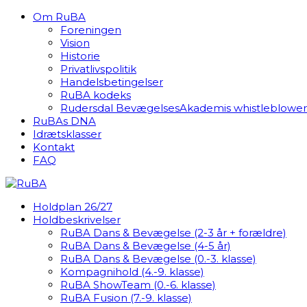
Om RuBA
Foreningen
Vision
Historie
Privatlivspolitik
Handelsbetingelser
RuBA kodeks
Rudersdal BevægelsesAkademis whistleblowerp
RuBAs DNA
Idrætsklasser
Kontakt
FAQ
Holdplan 26/27
Holdbeskrivelser
RuBA Dans & Bevægelse (2-3 år + forældre)
RuBA Dans & Bevægelse (4-5 år)
RuBA Dans & Bevægelse (0.-3. klasse)
Kompagnihold (4.-9. klasse)
RuBA ShowTeam (0.-6. klasse)
RuBA Fusion (7.-9. klasse)