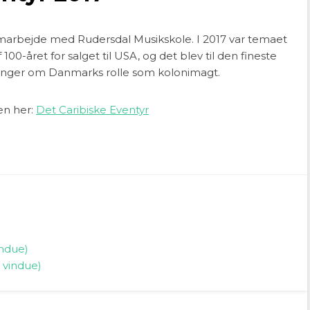
 samarbejde med Rudersdal Musikskole. I 2017 var temaet
100-året for salget til USA, og det blev til den fineste
llinger om Danmarks rolle som kolonimagt.
gen her:
Det Caribiske Eventyr
indue)
 vindue)